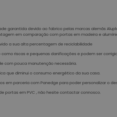
e garantida devido ao fabrico pelas marcas alemãs Alupla
antagem em comparação com portas em madeira e alumíni
ido a sua alta percentagem de reciclabilidade
o como riscas e pequenas danificações e podem ser corrigi
dade com pouca manutenção necessária.
ca que diminui o consumo energético da sua casa.
s em parceria com Panedge para poder personalizar o des
de portas em PVC , não hesite contactar connosco.