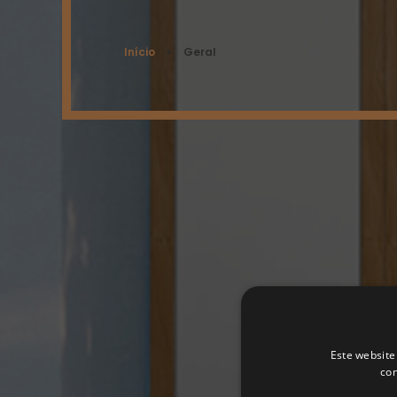
Início
»
Geral
Este website
con