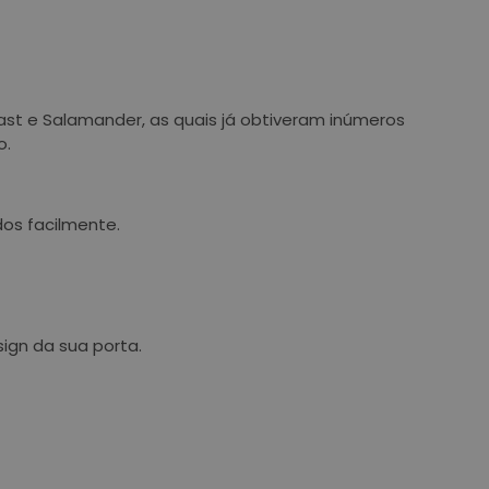
st e Salamander, as quais já obtiveram inúmeros
o.
dos facilmente.
ign da sua porta.