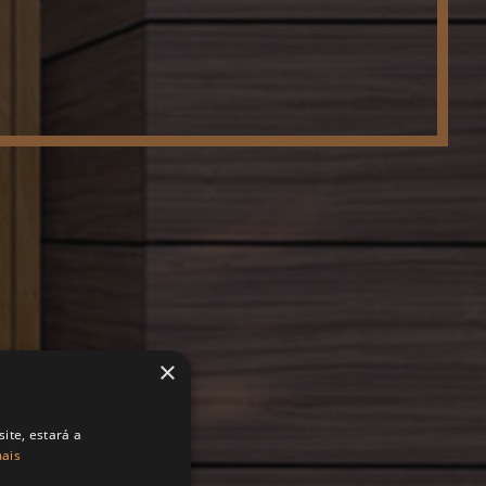
×
ite, estará a
mais